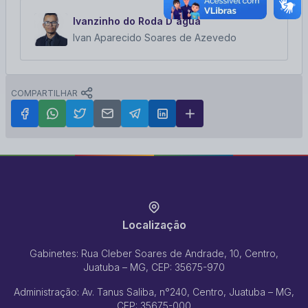
Ivanzinho do Roda D`água
Ivan Aparecido Soares de Azevedo
COMPARTILHAR
Localização
Gabinetes: Rua Cleber Soares de Andrade, 10, Centro,
Juatuba – MG, CEP: 35675-970
Administração: Av. Tanus Saliba, n°240, Centro, Juatuba – MG,
CEP: 35675-000