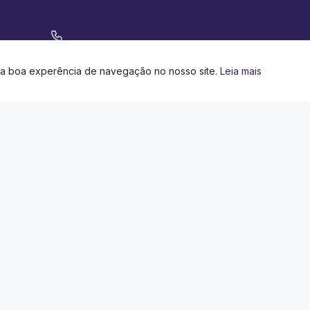
Contato
ma boa experência de navegação no nosso site.
Leia mais
(31) 3535-8273
Email
ntato@cmjuatuba.mg.gov.br