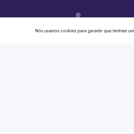
Localização
Nós usamos cookies para garantir que tenham u
Gabinetes: Rua Cleber Soares de
Andrade, 10, Centro, Juatuba – MG,
CEP: 35675-970
Administração: Av. Tanus Saliba,
n°240, Centro, Juatuba – MG, CEP:
35675-000
Atendimento
Atendimento de segunda-feira a
co
sexta-feira das 8h às 17h