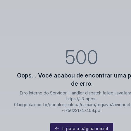
500
Oops… Você acabou de encontrar uma p
de erro.
Erro Interno do Servidor: Handler dispatch failed: java.lang
https://s3-apps-
01.mgdata.com.br/portalcmjuatuba/camara/arquivoAtividadeL
-1756231747404.pdf
Ir para a página inicial