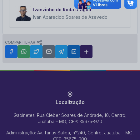
Ivanzinho do Roda D`água
Ivan Aparecido Soares de Azevedo
COMPARTILHAR
Localização
Gabinetes: Rua Cleber Soares de Andrade, 10, Centro,
Juatuba – MG, CEP: 35675-970
Administração: Av. Tanus Saliba, n°240, Centro, Juatuba – MG,
CEP: 35675-000