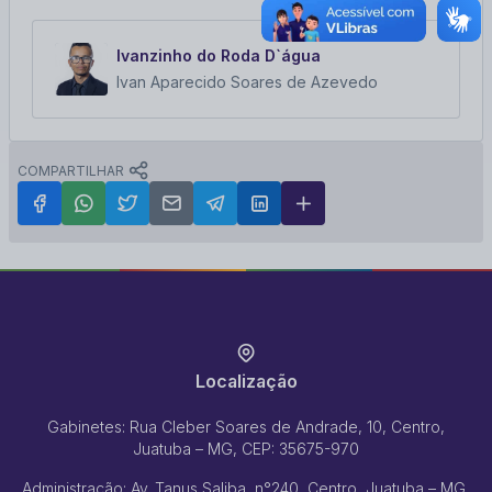
Ivanzinho do Roda D`água
Ivan Aparecido Soares de Azevedo
COMPARTILHAR
Localização
Gabinetes: Rua Cleber Soares de Andrade, 10, Centro,
Juatuba – MG, CEP: 35675-970
Administração: Av. Tanus Saliba, n°240, Centro, Juatuba – MG,