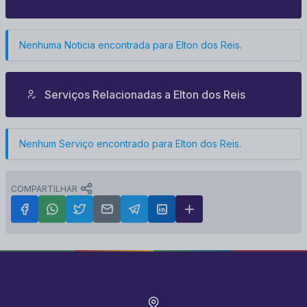
Nenhuma Noticia encontrada para
Elton dos Reis
.
Indicações - Indicação
Ementa:
Patrolamento e nivelamento da Rua Dr. Cristiano
Guimarães - Bairro Satélite.
Publicado em:
04/03/2026
Serviços Relacionadas a
Elton dos Reis
Indicações - Indicação
Nenhum Serviço encontrado para
Elton dos Reis
.
Ementa:
Instalação de um tambor de lixo na Avenida
Joseph Villeger.
Publicado em:
18/11/2025
COMPARTILHAR
Indicações - Indicação
Ementa:
Limpesa do ônibus 1100
Publicado em:
14/08/2025
Indicações - Indicação