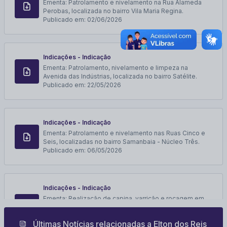
Ementa:
Patrolamento e nivelamento na Rua Alameda
Perobas, localizada no bairro Vila Maria Regina.
Publicado em:
02/06/2026
Indicações - Indicação
Ementa:
Patrolamento, nivelamento e limpeza na
Avenida das Indústrias, localizada no bairro Satélite.
Publicado em:
22/05/2026
Indicações - Indicação
Ementa:
Patrolamento e nivelamento nas Ruas Cinco e
Seis, localizadas no bairro Samanbaia - Núcleo Três.
Publicado em:
06/05/2026
Indicações - Indicação
Ementa:
Realização de capina, varrição e roçagem em
alguns trechos nas vias Avelano Cambraia e Dr.
Francisco de Assis Castro, localizadas no bairro Satélite.
Últimas Notícias relacionadas a
Elton dos Reis
Publicado em:
30/04/2026