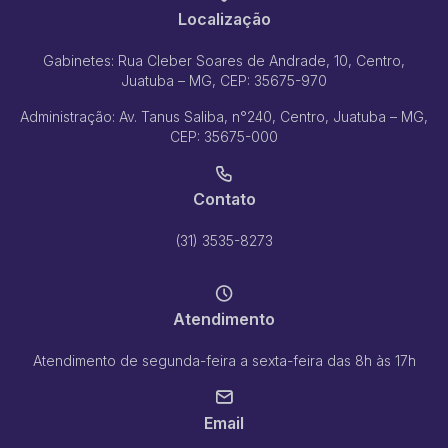
Ementa:
Coleta de lixo na Rua Maria Delmair.
Localização
Publicado em:
14/08/2025
Gabinetes: Rua Cleber Soares de Andrade, 10, Centro,
Juatuba – MG, CEP: 35675-970
Indicações - Indicação
Administração: Av. Tanus Saliba, n°240, Centro, Juatuba – MG,
Ementa:
Retirada de entulho da Rua Estrada Dalva
CEP: 35675-000
Publicado em:
03/07/2025
Contato
Indicações - Indicação
Ementa:
Instalação de tambor de lixo
(31) 3535-8273
Publicado em:
01/07/2025
Atendimento
Indicações - Indicação
Ementa:
Instalação de tambor de lixo
Atendimento de segunda-feira a sexta-feira das 8h às 17h
Publicado em:
01/07/2025
Email
Indicações - Indicação