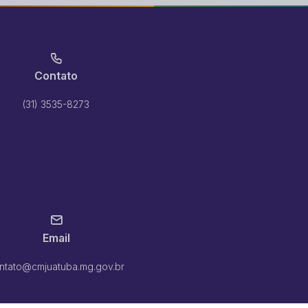
anaus; Amazonas; Rio de Janeiro;
da Avenida Joseph Vil
da.
Publicado em:
30/04/
Contato
Indicações - Indicaçã
extenção da Rua José Manuel
Ementa:
Manutenção na
(31) 3535-8273
estudo técnico para i
Publicado em:
08/04/
Indicações - Indicaçã
 Antônio Dias no bairro Cidade
Ementa:
Operação tap
 de emulsão asfáltica.
Andrade e Getúlio Var
Publicado em:
01/04/
Email
Indicações - Indicaçã
ntato@cmjuatuba.mg.gov.br
ação de emulsão asfáltica em
Ementa:
Operação tapa
o bairro Cidade Nova I.
Guimarães, ambas loca
no bairro Bela Vista.