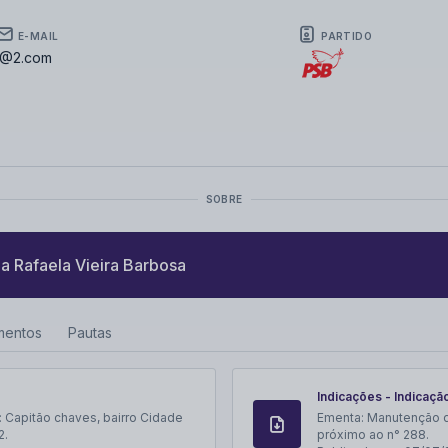
E-MAIL
PARTIDO
1@2.com
SOBRE
 a
Rafaela Vieira Barbosa
mentos
Pautas
Indicações - Indicaçã
 Capitão chaves, bairro Cidade
Ementa:
Manutenção da
2.
próximo ao n° 288.