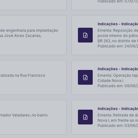
Publicado em:
07/07/
Indicações - Indicaçã
 de engenharia para implantação
Ementa:
Reposição de 
ua José Alves Zacarias,
poste interno do páti
BR 262, no distrito de 
Publicado em:
24/06/
Indicações - Indicaçã
calizada na Rua Francisco
Ementa:
Operação tapa
Cidade Nova I.
Publicado em:
09/06/
Indicações - Indicaçã
nador Valadares, no bairro
Ementa:
Retirada de á
Nova I, em frente ao 
Publicado em:
03/06/