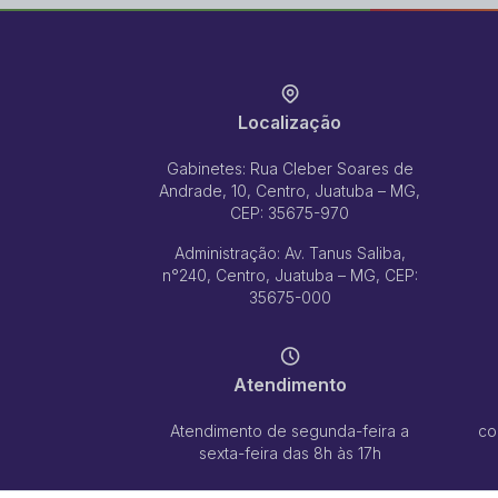
Horizonte; Recife; São Paulo; Goiânia; M
todas localizadas no bairro Parque Alvora
Publicado em:
30/04/2026
Localização
Indicações - Indicação
Ementa:
Operação tapa buraco em toda 
Gabinetes: Rua Cleber Soares de
Fonseca - Bairro Satélite.
Andrade, 10, Centro, Juatuba – MG,
Publicado em:
30/04/2026
CEP: 35675-970
Administração: Av. Tanus Saliba,
n°240, Centro, Juatuba – MG, CEP:
Indicações - Indicação
35675-000
Ementa:
Manutenção no calçamento na Rua
Nova e também o estudo para implantação
Publicado em:
08/04/2026
Atendimento
Indicações - Indicação
Atendimento de segunda-feira a
co
Ementa:
Operação tapa buraco e implant
sexta-feira das 8h às 17h
toda a extenção da Rua Capitão chaves, n
Publicado em:
01/04/2026