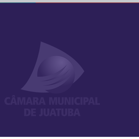
leger - Cidade Nova I.
2026
o
 Rua Nelson da Cruz, no bairro Diamantina e o
mplantação de emulsão asfáltica.
2026
o
a buraco em toda a extenção das ruas Dr. Tomas de
gas, ambas localizadas no bairro Canaã.
2026
o
 buraco nas ruas: Elpídio Batista, José Custódio
lizadas no Bairro Boa Vista; e na Rua Rio de Janeiro