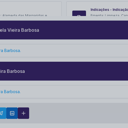
Indicações - Indicaçã
s: Alameda das Margaridas e
Ementa:
Limpeza, Capi
Regina.
Publicado em:
22/05/
ela Vieira Barbosa
Indicações - Indicaçã
ira Barbosa
.
S-16, no bairo Veredas da Serra.
Ementa:
Operação tap
bairro Cidade Nova I.
Publicado em:
15/05/
eira Barbosa
Indicações - Indicaçã
Maria Conceição Pio - Cidade
Ementa:
Limpeza e pat
ira Barbosa
.
Vista, Dr Newton Paiva 
Publicado em:
06/05/
Indicações - Indicaçã
ão rasteira das ruas: Belo
Ementa:
Realização d