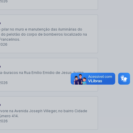
2026
o
pilar no muro e manutenção das iluminárias do
o do pelotão do corpo de bombeiros localizado na
Francelinos.
2026
o
-buracos na Rua Emílio Emidio de Jesus, bairro
2026
o
rvore na Avenida Joseph Villeger, no bairro Cidade
número 414.
2026