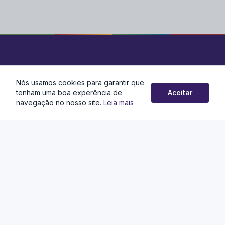
Nós usamos cookies para garantir que
Localização
tenham uma boa experência de
Aceitar
navegação no nosso site.
Leia mais
Gabinetes: Rua Cleber Soares de Andrade, 10, Centro,
Juatuba – MG, CEP: 35675-970
Administração: Av. Tanus Saliba, n°240, Centro, Juatuba – MG,
CEP: 35675-000
Contato
(31) 3535-8273