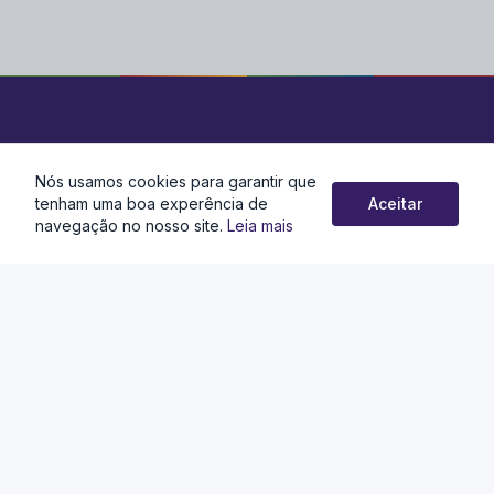
Nós usamos cookies para garantir que
Localização
tenham uma boa experência de
Aceitar
navegação no nosso site.
Leia mais
Gabinetes: Rua Cleber Soares de Andrade, 10, Centro,
Juatuba – MG, CEP: 35675-970
Administração: Av. Tanus Saliba, n°240, Centro, Juatuba – MG,
CEP: 35675-000
Contato
(31) 3535-8273