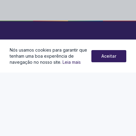
Nós usamos cookies para garantir que
Localização
tenham uma boa experência de
Aceitar
navegação no nosso site.
Leia mais
Gabinetes: Rua Cleber Soares de Andrade, 10, Centro,
Juatuba – MG, CEP: 35675-970
Administração: Av. Tanus Saliba, n°240, Centro, Juatuba – MG,
CEP: 35675-000
Contato
(31) 3535-8273